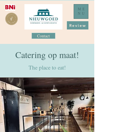
ME
NU
Review
Contact
Catering op maat!
The place to eat!