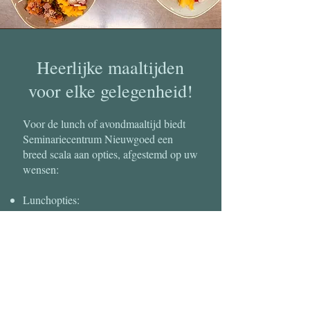
Heerlijke maaltijden
voor elke gelegenheid!
Voor de lunch of avondmaaltijd biedt
Seminariecentrum Nieuwgoed een
breed scala aan opties, afgestemd op uw
wensen:
Lunchopties:
Geniet van een broodjes- en wraps
buffet, verse pokébowls, een
pastabuffet,
Djar
of een weeklunch met
soep en hoofdschotel. Voor wie net dat
beetje extra wil, bieden we een luxe
lunch met voorgerecht en hoofdgerecht.