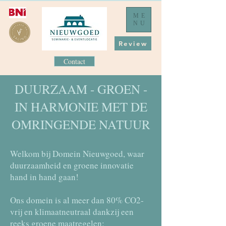
ME
NU
Review
Contact
DUURZAAM - GROEN -
IN HARMONIE MET DE
OMRINGENDE NATUUR
Welkom bij Domein Nieuwgoed, waar
duurzaamheid en groene innovatie
hand in hand gaan!
Ons domein is al meer dan 80% CO2-
vrij en klimaatneutraal dankzij een
reeks groene maatregelen: