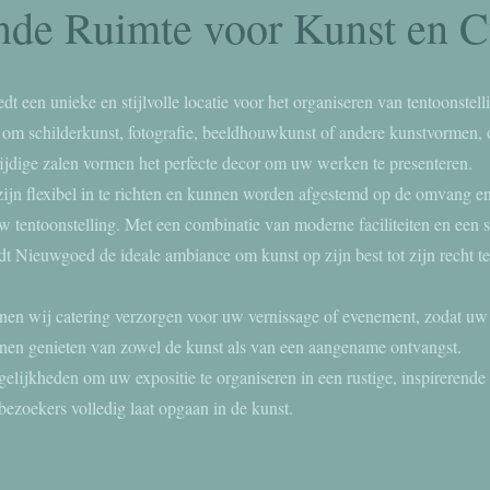
nde Ruimte voor Kunst en C
t een unieke en stijlvolle locatie voor het organiseren van tentoonstell
 om schilderkunst, fotografie, beeldhouwkunst of andere kunstvormen,
ijdige zalen vormen het perfecte decor om uw werken te presenteren.
ijn flexibel in te richten en kunnen worden afgestemd op de omvang en
w tentoonstelling. Met een combinatie van moderne faciliteiten en een 
t Nieuwgoed de ideale ambiance om kunst op zijn best tot zijn recht te
nen wij catering verzorgen voor uw vernissage of evenement, zodat uw
nen genieten van zowel de kunst als van een aangename ontvangst.
lijkheden om uw expositie te organiseren in een rustige, inspirerende
ezoekers volledig laat opgaan in de kunst.