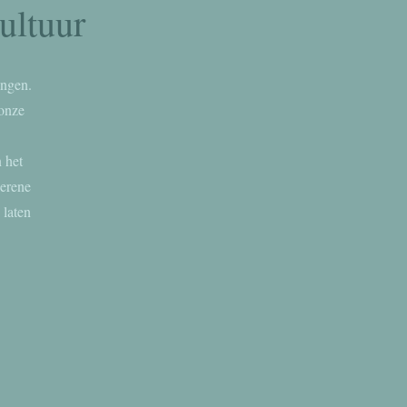
ultuur
ingen.
 onze
 het
serene
 laten